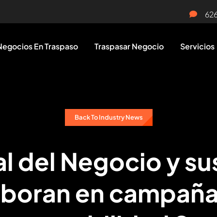
62
Negocios En Traspaso
Traspasar Negocio
Servicios
Back To Industry News
l del Negocio y su
aboran en campaña