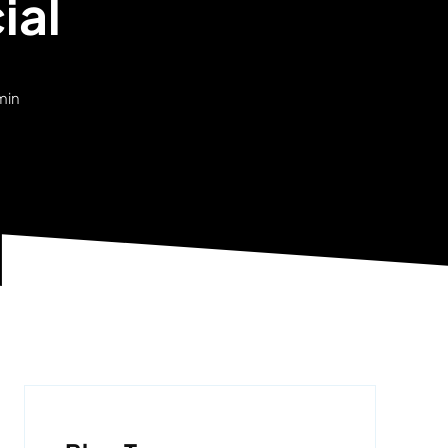
ial
 min