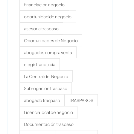
financiación negocio
oportunidad de negocio
asesoria traspaso
Oportunidades de Negocio
abogados compra venta
elegir franquicia
La Central del Negocio
Subrogación traspaso
abogado traspaso
TRASPASOS
Licencia local de negocio
Documentación traspaso