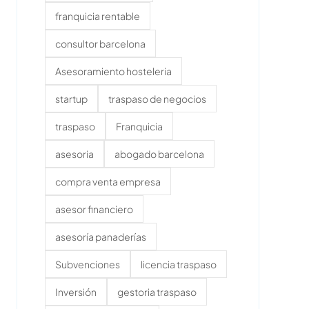
franquicia rentable
consultor barcelona
Asesoramiento hosteleria
startup
traspaso de negocios
traspaso
Franquicia
asesoria
abogado barcelona
compra venta empresa
asesor financiero
asesoría panaderías
Subvenciones
licencia traspaso
Inversión
gestoria traspaso