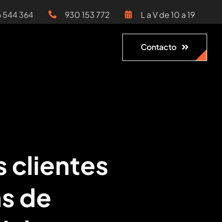
6 544 364
930 153 772
L a V de 10 a 19
Contacto
s clientes
s de