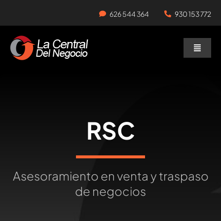
Skip
626 544 364
930 153 772
to
content
Toggle
Naviga
Negocios en Traspaso
Traspasar Negocio
RSC
Servicios
Asesoramiento en venta y traspaso
de negocios