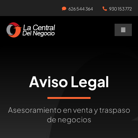
Skip
626 544 364
930 153 772
to
content
Toggle
Naviga
Negocios en Traspaso
Traspasar Negocio
Aviso Legal
Servicios
Asesoramiento en venta y traspaso
de negocios