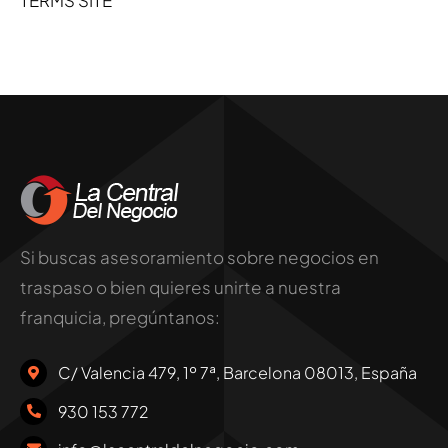
TERMS SITE
Si buscas asesoramiento sobre negocios en
traspaso o bien quieres unirte a nuestra
franquicia, pregúntanos:
C/ Valencia 479, 1º 7ª, Barcelona 08013, España
930 153 772