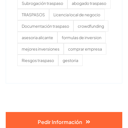
Subrogación traspaso
abogado traspaso
TRASPASOS
Licencia local de negocio
Documentación traspaso
crowdfunding
asesoria alicante
formulas de inversion
mejores inversiones
comprar empresa
Riesgos traspaso
gestoria
Pedir Información