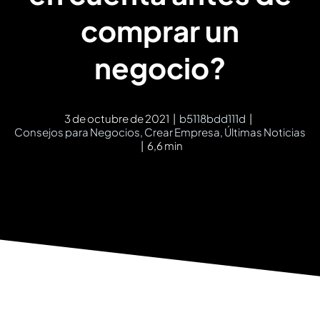
comprar un
negocio?
3 de octubre de 2021
|
b5118bdd111d
|
Consejos para Negocios
,
Crear Empresa
,
Últimas Noticias
|
6,6 min