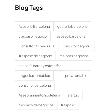
Blog Tags
Asesoría Barcelona
gestoria barcelona
traspaso negocio
traspaso barcelona
Consultoria Franquicia
consultor negocio
Traspaso de negocio
mejores negocios
asesoría bares y cafeterías
negocios rentables
franquicia rentable
consultor barcelona
Asesoramiento hosteleria
startup
traspaso de negocios
traspaso