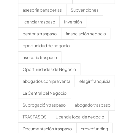
asesoría panaderías
Subvenciones
licencia traspaso
Inversión
gestoria traspaso
financiación negocio
oportunidad de negocio
asesoria traspaso
Oportunidades de Negocio
abogados compra venta
elegir franquicia
La Central del Negocio
Subrogación traspaso
abogado traspaso
TRASPASOS
Licencia local de negocio
Documentación traspaso
crowdfunding