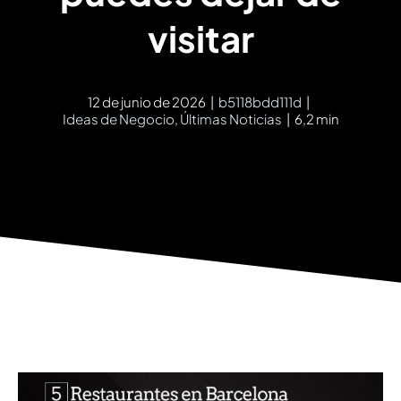
visitar
12 de junio de 2026
|
b5118bdd111d
|
Ideas de Negocio
,
Últimas Noticias
|
6,2 min