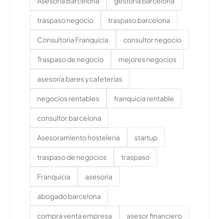
Asesoría Barcelona
gestoria barcelona
traspaso negocio
traspaso barcelona
Consultoria Franquicia
consultor negocio
Traspaso de negocio
mejores negocios
asesoría bares y cafeterías
negocios rentables
franquicia rentable
consultor barcelona
Asesoramiento hosteleria
startup
traspaso de negocios
traspaso
Franquicia
asesoria
abogado barcelona
compra venta empresa
asesor financiero