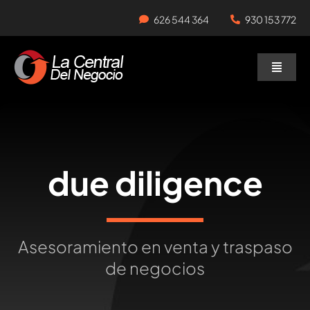
Skip
626 544 364
930 153 772
to
content
Toggle
Naviga
Negocios en Traspaso
Traspasar Negocio
due diligence
Servicios
Asesoramiento en venta y traspaso
de negocios