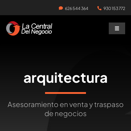
Skip
626 544 364
930 153 772
to
content
Toggle
Naviga
Negocios en Traspaso
Traspasar Negocio
arquitectura
Servicios
Asesoramiento en venta y traspaso
de negocios