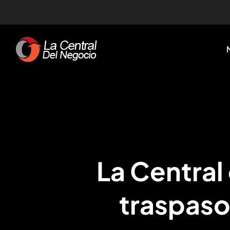
Skip
to
content
La Central
traspaso