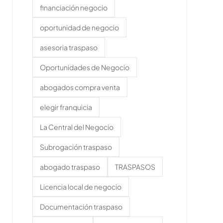
financiación negocio
oportunidad de negocio
asesoria traspaso
Oportunidades de Negocio
abogados compra venta
elegir franquicia
La Central del Negocio
Subrogación traspaso
abogado traspaso
TRASPASOS
Licencia local de negocio
Documentación traspaso