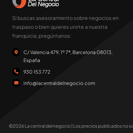
Si buscas asesoramiento sobre negocios en
traspaso o bien quieres unirte a nuestra
franquicia, pregúntanos:
C/ Valencia 479, 1º 7ª, Barcelona 08013,
España
930 153 772
info@lacentraldelnegocio.com
©2026 La central del negocio | Los precios publicados no s