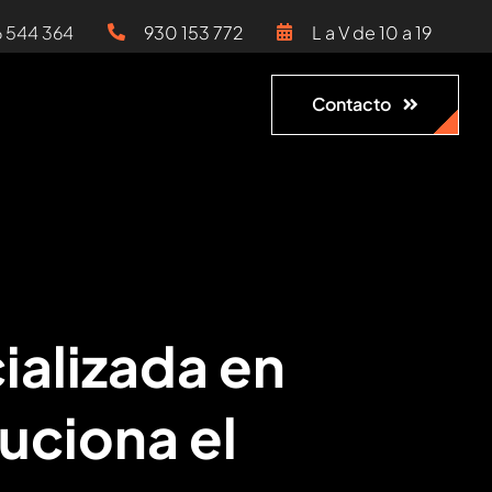
6 544 364
930 153 772
L a V de 10 a 19
Contacto
ializada en
uciona el