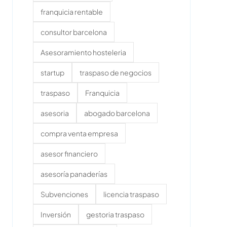
franquicia rentable
consultor barcelona
Asesoramiento hosteleria
startup
traspaso de negocios
traspaso
Franquicia
asesoria
abogado barcelona
compra venta empresa
asesor financiero
asesoría panaderías
Subvenciones
licencia traspaso
Inversión
gestoria traspaso