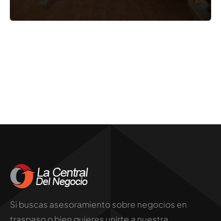
Si buscas asesoramiento sobre negocios en
traspaso o bien quieres unirte a nuestra