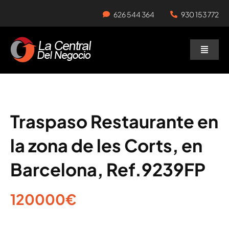
Skip
626 544 364
930 153 772
to
content
Toggle
Naviga
Negocios en Traspaso
Traspasar Negocio
Traspaso Restaurante en
la zona de les Corts, en
Servicios
Barcelona, Ref.9239FP
120000€