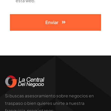
esta web.
Enviar
Si buscas asesoramiento sobre negocios en
traspaso o bien quieres unirte a nuestra
franquicia, pregúntanos: