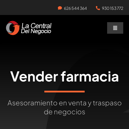
Skip
626 544 364
930 153 772
to
content
Toggle
Naviga
Negocios en Traspaso
Traspasar Negocio
Vender farmacia
Servicios
Asesoramiento en venta y traspaso
de negocios