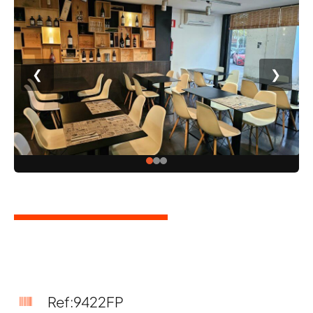
❮
❯
Ref:9422FP