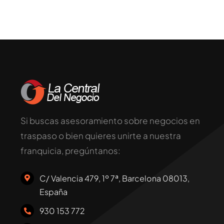
Si buscas asesoramiento sobre negocios en
traspaso o bien quieres unirte a nuestra
franquicia, pregúntanos:
C/ Valencia 479, 1º 7ª, Barcelona 08013,
España
930 153 772