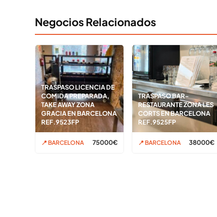
Negocios Relacionados
TRASPASO LICENCIA DE
COMIDA PREPARADA,
TRASPASO BAR-
TAKE AWAY ZONA
RESTAURANTE ZONA LES
GRACIA EN BARCELONA
CORTS EN BARCELONA
REF.9523FP
REF.9525FP
75000€
38000€
📍 BARCELONA
📍 BARCELONA