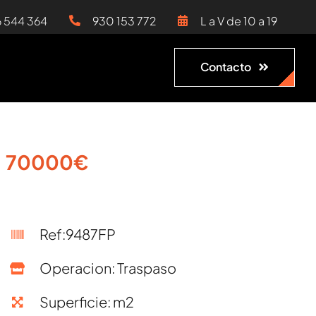
6 544 364
930 153 772
L a V de 10 a 19
Contacto
70000€
Ref:9487FP
Operacion: Traspaso
Superficie: m2