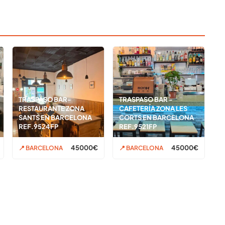
TRASPASO BAR-
TRASPASO BAR -
RESTAURANTE ZONA
CAFETERÍA ZONA LES
SANTS EN BARCELONA
CORTS EN BARCELONA
REF.9524FP
REF.9521FP
45000€
45000€
📍 BARCELONA
📍 BARCELONA