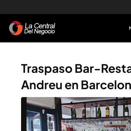
Skip
to
content
Traspaso Bar-Resta
Andreu en Barcelo