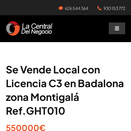
Skip
626 544 364
930 153 772
to
content
Toggle
Naviga
Negocios en Traspaso
Traspasar Negocio
Se Vende Local con
Licencia C3 en Badalona
Servicios
zona Montigalá
Ref.GHT010
550000€