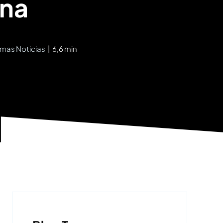
ona
imas Noticias
|
6,6 min