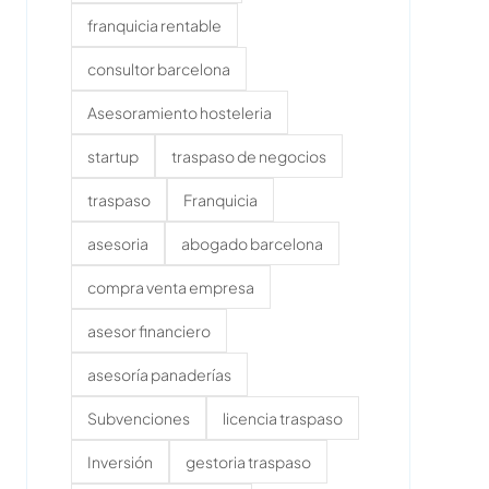
franquicia rentable
consultor barcelona
Asesoramiento hosteleria
startup
traspaso de negocios
traspaso
Franquicia
asesoria
abogado barcelona
compra venta empresa
asesor financiero
asesoría panaderías
Subvenciones
licencia traspaso
Inversión
gestoria traspaso