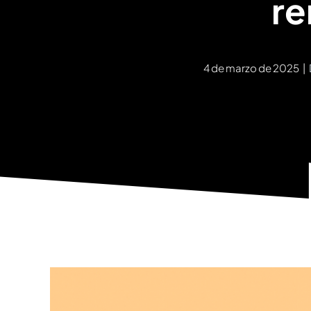
re
4 de marzo de 2025
|