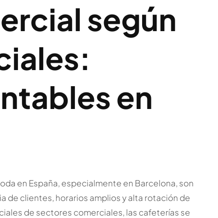
rcial según
ciales:
entables en
moda en España, especialmente en Barcelona, son
 de clientes, horarios amplios y alta rotación de
iales de sectores comerciales, las cafeterías se