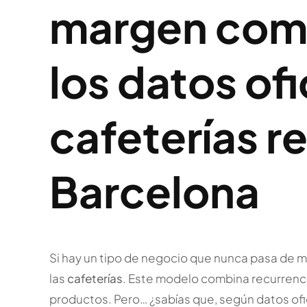
margen come
los datos ofi
cafeterías r
Barcelona
Si hay un tipo de negocio que nunca pasa de 
las
cafeterías
. Este modelo combina recurrencia
productos. Pero… ¿sabías que, según datos ofic