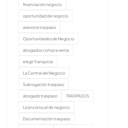
financiación negocio
oportunidad de negocio
asesoria traspaso
Oportunidades de Negocio
abogados compra venta
elegir franquicia
La Central del Negocio
Subrogación traspaso
abogado traspaso
TRASPASOS
Licencia local de negocio
Documentación traspaso