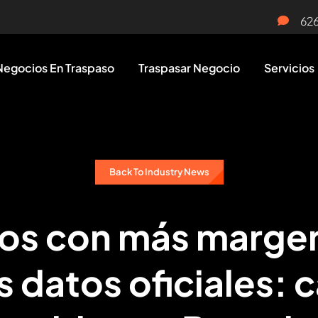
62
Negocios En Traspaso
Traspasar Negocio
Servicios
Back To Industry News
os con más marge
s datos oficiales: c