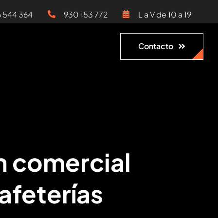
6 544 364
930 153 772
L a V de 10 a 19
Contacto
n comercial
afeterías