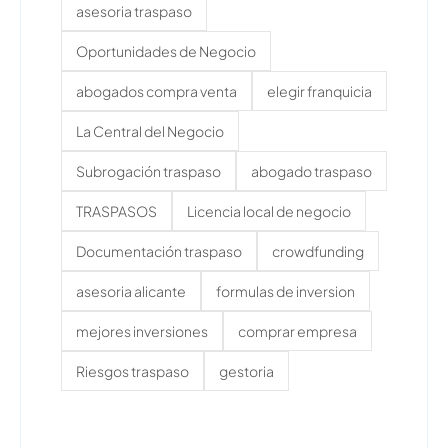
asesoria traspaso
Oportunidades de Negocio
abogados compra venta
elegir franquicia
La Central del Negocio
Subrogación traspaso
abogado traspaso
TRASPASOS
Licencia local de negocio
Documentación traspaso
crowdfunding
asesoria alicante
formulas de inversion
mejores inversiones
comprar empresa
Riesgos traspaso
gestoria