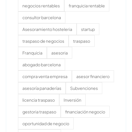
negocios rentables
franquicia rentable
consultor barcelona
Asesoramiento hosteleria
startup
traspaso de negocios
traspaso
Franquicia
asesoria
abogado barcelona
compra venta empresa
asesor financiero
asesoría panaderías
Subvenciones
licencia traspaso
Inversión
gestoria traspaso
financiación negocio
oportunidad de negocio