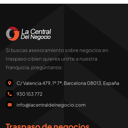
Si buscas asesoramiento sobre negocios en
traspaso o bien quieres unirte a nuestra
franquicia, pregúntanos:
C/ Valencia 479, 1º 7ª, Barcelona 08013, España
930 153 772
info@lacentraldelnegocio.com
Traspaso de negocios