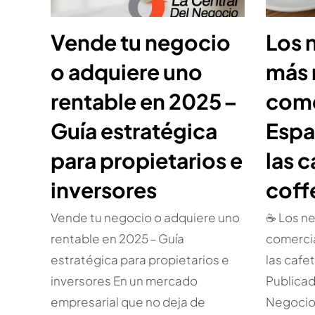
Vende tu negocio
Los 
o adquiere uno
más
rentable en 2025 –
come
Guía estratégica
Espa
para propietarios e
las c
inversores
coff
Vende tu negocio o adquiere uno
☕ Los n
rentable en 2025 – Guía
comercia
estratégica para propietarios e
las cafe
inversores En un mercado
Publicad
empresarial que no deja de
Negocio