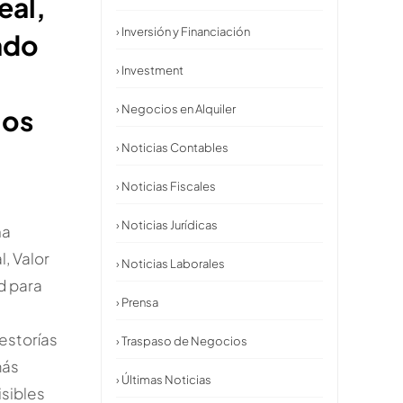
eal,
› Inversión y Financiación
ado
› Investment
d
› Negocios en Alquiler
ios
› Noticias Contables
› Noticias Fiscales
› Noticias Jurídicas
na
l, Valor
› Noticias Laborales
d para
› Prensa
gestorías
› Traspaso de Negocios
más
› Últimas Noticias
isibles