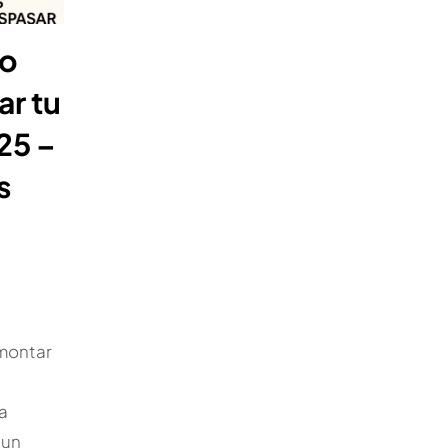
do
ar tu
25 –
s
montar
a
 un