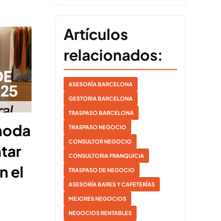
Artículos
relacionados:
ASESORÍA BARCELONA
GESTORIA BARCELONA
TRASPASO BARCELONA
moda
TRASPASO NEGOCIO
CONSULTOR NEGOCIO
tar
CONSULTORIA FRANQUICIA
n el
TRASPASO DE NEGOCIO
ASESORÍA BARES Y CAFETERÍAS
MEJORES NEGOCIOS
NEGOCIOS RENTABLES