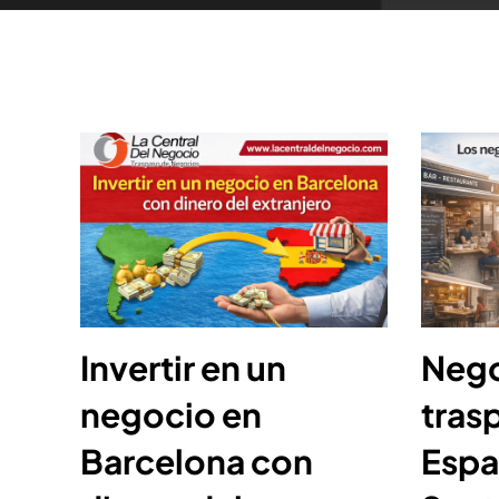
Invertir en un
Nego
negocio en
tras
Barcelona con
Espa