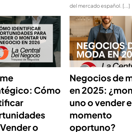
del mercado español. [...]
rme
Negocios de 
atégico: Cómo
en 2025: ¿mon
ificar
uno o vender e
tunidades
momento
 Vender o
oportuno?