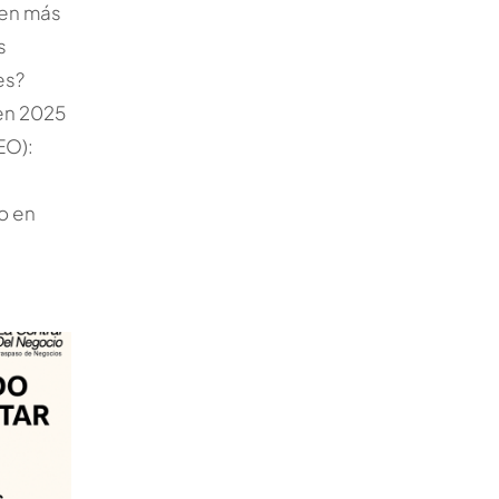
den más
s
es?
en 2025
EO):
o en