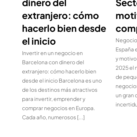
dinero del
Sect
extranjero: cómo
moti
hacerlo bien desde
com
el inicio
Negocio
España e
Invertir en un negocio en
y motiv
Barcelona con dinero del
2025 el
extranjero: cómo hacerlo bien
de pequ
desde el inicio Barcelona es uno
negocio
de los destinos más atractivos
un gran 
para invertir, emprender y
incertidu
comprar negocios en Europa.
Cada año, numerosos [...]