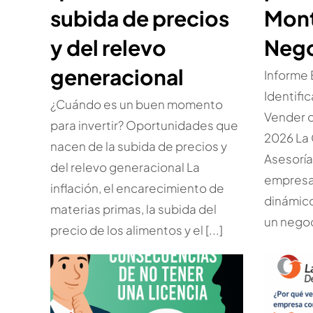
subida de precios
Mont
y del relevo
Nego
generacional
Informe
Identifi
¿Cuándo es un buen momento
Vender 
para invertir? Oportunidades que
2026 La 
nacen de la subida de precios y
Asesorí
del relevo generacional La
empresar
inflación, el encarecimiento de
dinámic
materias primas, la subida del
un negoc
precio de los alimentos y el [...]