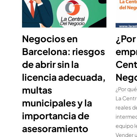
Negocios en
¿Por
Barcelona: riesgos
empr
de abrir sin la
Cent
licencia adecuada,
Neg
multas
¿Por qué
La Centr
municipales y la
reales d
importancia de
intermed
equipo le
asesoramiento
Vender 