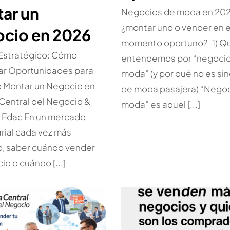
ar un
Negocios de moda en 202
¿montar uno o vender en e
cio en 2026
momento oportuno? 1) Q
 Estratégico: Cómo
entendemos por “negoci
car Oportunidades para
moda” (y por qué no es si
o Montar un Negocio en
de moda pasajera) “Nego
Central del Negocio &
moda” es aquel [...]
a Edac En un mercado
ial cada vez más
o, saber cuándo vender
io o cuándo [...]