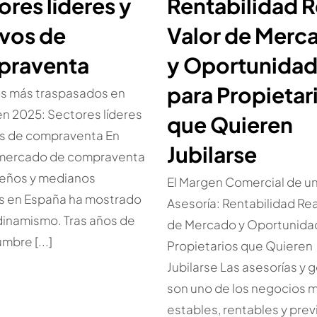
ores líderes y
Rentabilidad R
vos de
Valor de Merc
praventa
y Oportunida
para Propietar
s más traspasados en
n 2025: Sectores líderes
que Quieren
os de compraventa En
Jubilarse
 mercado de compraventa
eños y medianos
El Margen Comercial de u
s en España ha mostrado
Asesoría: Rentabilidad Rea
dinamismo. Tras años de
de Mercado y Oportunida
mbre [...]
Propietarios que Quieren
Jubilarse Las asesorías y 
son uno de los negocios 
estables, rentables y prev