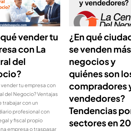
 qué vender tu
¿En qué ciuda
esa con La
se venden más
ral del
negocios y
ocio?
quiénes son lo
compradores 
 vender tu empresa con
al del Negocio? Ventajas
vendedores?
e trabajar con un
Tendencias po
iario profesional con
gal y fiscal propio
sectores en 2
una empresa o traspasar