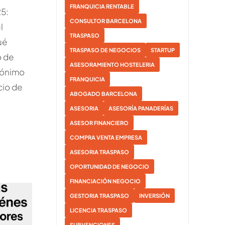
FRANQUICIA RENTABLE
5:
CONSULTOR BARCELONA
l
TRASPASO
ué
TRASPASO DE NEGOCIOS
STARTUP
o de
ASESORAMIENTO HOSTELERIA
nónimo
FRANQUICIA
cio de
ABOGADO BARCELONA
ASESORIA
ASESORÍA PANADERÍAS
ASESOR FINANCIERO
COMPRA VENTA EMPRESA
ASESORIA TRASPASO
OPORTUNIDAD DE NEGOCIO
FINANCIACIÓN NEGOCIO
GESTORIA TRASPASO
INVERSIÓN
LICENCIA TRASPASO
SUBVENCIONES