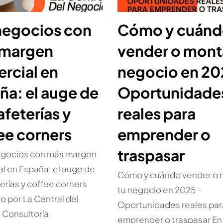
negocios con
Cómo y cuán
 margen
vender o mont
rcial en
negocio en 20
ña: el auge de
Oportunidade
afeterías y
reales para
ee corners
emprender o
traspasar
egocios con más margen
l en España: el auge de
Cómo y cuándo vender o 
terías y coffee corners
tu negocio en 2025 –
o por La Central del
Oportunidades reales par
 Consultoría
emprender o traspasar En