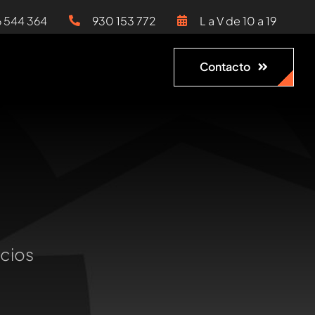
6 544 364
930 153 772
L a V de 10 a 19
Contacto
ocios