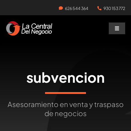
Skip
626 544 364
930 153 772
to
content
Toggle
Naviga
Negocios en Traspaso
Traspasar Negocio
subvencion
Servicios
Asesoramiento en venta y traspaso
de negocios