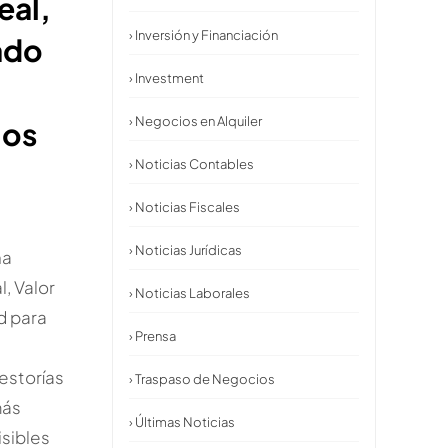
eal,
› Inversión y Financiación
ado
› Investment
d
› Negocios en Alquiler
ios
› Noticias Contables
› Noticias Fiscales
› Noticias Jurídicas
na
l, Valor
› Noticias Laborales
d para
› Prensa
gestorías
› Traspaso de Negocios
más
› Últimas Noticias
isibles