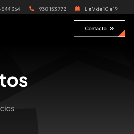
6 544 364
930 153 772
L a V de 10 a 19
Contacto
tos
ocios