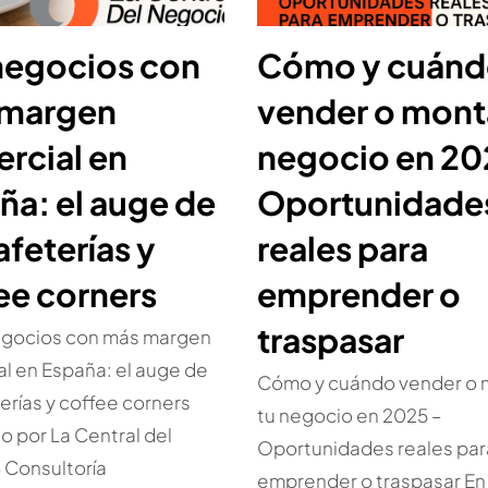
negocios con
Cómo y cuán
 margen
vender o mont
rcial en
negocio en 20
ña: el auge de
Oportunidade
afeterías y
reales para
ee corners
emprender o
traspasar
egocios con más margen
l en España: el auge de
Cómo y cuándo vender o 
terías y coffee corners
tu negocio en 2025 –
o por La Central del
Oportunidades reales par
 Consultoría
emprender o traspasar En