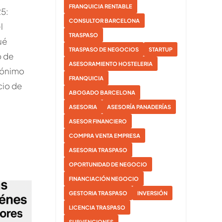
FRANQUICIA RENTABLE
5:
CONSULTOR BARCELONA
l
TRASPASO
ué
TRASPASO DE NEGOCIOS
STARTUP
o de
ASESORAMIENTO HOSTELERIA
nónimo
FRANQUICIA
cio de
ABOGADO BARCELONA
ASESORIA
ASESORÍA PANADERÍAS
ASESOR FINANCIERO
COMPRA VENTA EMPRESA
ASESORIA TRASPASO
OPORTUNIDAD DE NEGOCIO
FINANCIACIÓN NEGOCIO
GESTORIA TRASPASO
INVERSIÓN
LICENCIA TRASPASO
SUBVENCIONES