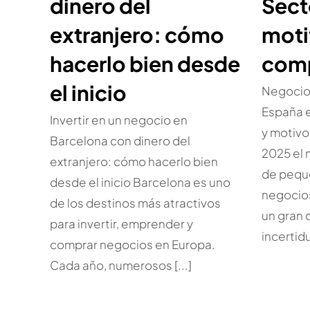
dinero del
Sect
extranjero: cómo
moti
hacerlo bien desde
com
el inicio
Negocio
España e
Invertir en un negocio en
y motiv
Barcelona con dinero del
2025 el
extranjero: cómo hacerlo bien
de pequ
desde el inicio Barcelona es uno
negocio
de los destinos más atractivos
un gran 
para invertir, emprender y
incertidu
comprar negocios en Europa.
Cada año, numerosos [...]