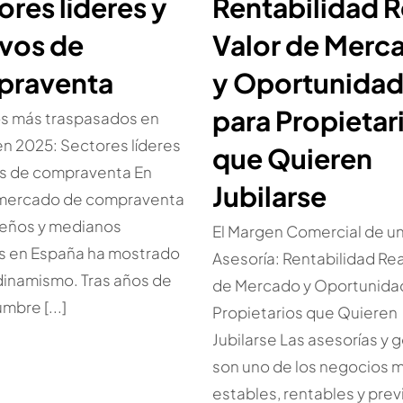
ores líderes y
Rentabilidad R
vos de
Valor de Merc
praventa
y Oportunida
para Propietar
s más traspasados en
n 2025: Sectores líderes
que Quieren
os de compraventa En
Jubilarse
 mercado de compraventa
eños y medianos
El Margen Comercial de u
s en España ha mostrado
Asesoría: Rentabilidad Rea
dinamismo. Tras años de
de Mercado y Oportunida
mbre [...]
Propietarios que Quieren
Jubilarse Las asesorías y 
son uno de los negocios 
estables, rentables y prev