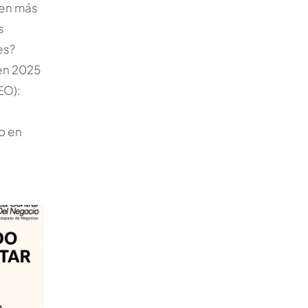
den más
s
es?
en 2025
EO):
o en