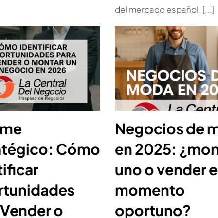
del mercado español. [...]
rme
Negocios de 
atégico: Cómo
en 2025: ¿mon
ificar
uno o vender e
tunidades
momento
 Vender o
oportuno?