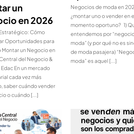
ar un
Negocios de moda en 202
¿montar uno o vender en e
cio en 2026
momento oportuno? 1) Q
 Estratégico: Cómo
entendemos por “negoci
car Oportunidades para
moda” (y por qué no es si
o Montar un Negocio en
de moda pasajera) “Nego
Central del Negocio &
moda” es aquel [...]
a Edac En un mercado
ial cada vez más
o, saber cuándo vender
io o cuándo [...]