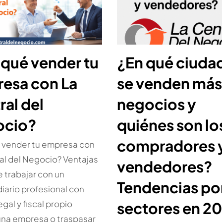
 qué vender tu
¿En qué ciuda
esa con La
se venden más
ral del
negocios y
ocio?
quiénes son lo
compradores 
 vender tu empresa con
al del Negocio? Ventajas
vendedores?
e trabajar con un
Tendencias po
iario profesional con
gal y fiscal propio
sectores en 2
una empresa o traspasar