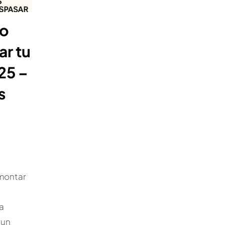
do
ar tu
25 –
s
montar
a
 un