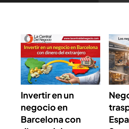
Invertir en un
Nego
negocio en
tras
Barcelona con
Espa