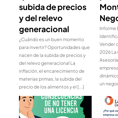
subida de precios
Mont
y del relevo
Nego
generacional
Informe
Identifi
¿Cuándo es un buen momento
Vender 
para invertir? Oportunidades que
2026 La 
nacen de la subida de precios y
Asesorí
del relevo generacional La
empresar
inflación, el encarecimiento de
dinámic
materias primas, la subida del
un negoc
precio de los alimentos y el [...]