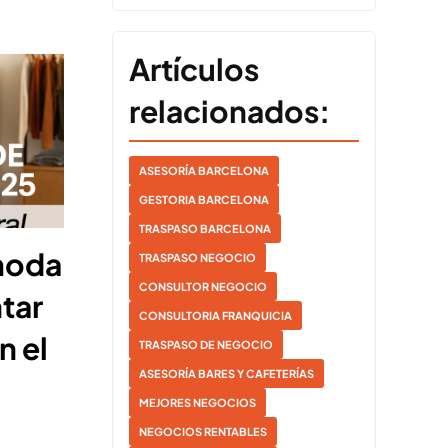
Artículos
relacionados:
ASESORÍA BARCELONA
GESTORIA BARCELONA
TRASPASO BARCELONA
moda
TRASPASO NEGOCIO
CONSULTOR NEGOCIO
tar
CONSULTORIA FRANQUICIA
n el
TRASPASO DE NEGOCIO
ASESORÍA BARES Y CAFETERÍAS
MEJORES NEGOCIOS
NEGOCIOS RENTABLES