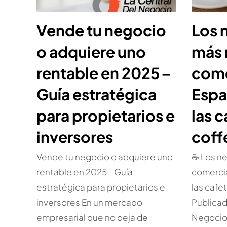
Vende tu negocio
Los 
o adquiere uno
más
rentable en 2025 –
come
Guía estratégica
Espa
para propietarios e
las c
inversores
coff
Vende tu negocio o adquiere uno
☕ Los n
rentable en 2025 – Guía
comercia
estratégica para propietarios e
las cafe
inversores En un mercado
Publicad
empresarial que no deja de
Negocio