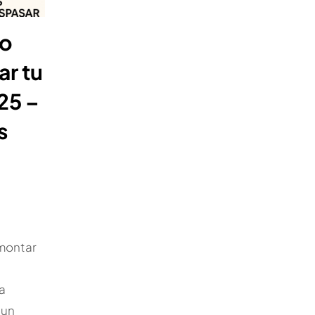
do
ar tu
25 –
s
montar
a
 un