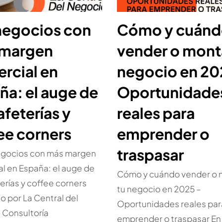
negocios con
Cómo y cuán
 margen
vender o mont
rcial en
negocio en 20
ña: el auge de
Oportunidade
afeterías y
reales para
ee corners
emprender o
traspasar
egocios con más margen
l en España: el auge de
Cómo y cuándo vender o 
terías y coffee corners
tu negocio en 2025 –
o por La Central del
Oportunidades reales par
 Consultoría
emprender o traspasar En