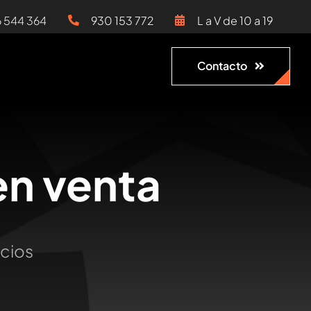
6 544 364
930 153 772
L a V de 10 a 19
Contacto
en venta
ocios