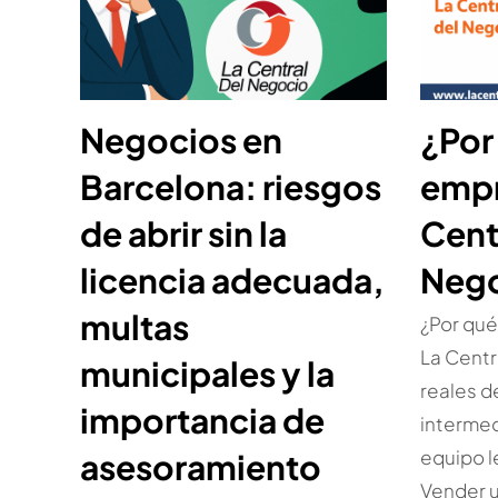
Negocios en
¿Por
Barcelona: riesgos
empr
de abrir sin la
Cent
licencia adecuada,
Neg
multas
¿Por qué
La Centr
municipales y la
reales d
importancia de
intermed
equipo le
asesoramiento
Vender 