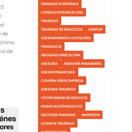
FRANQUICIA RENTABLE
5:
CONSULTOR BARCELONA
l
TRASPASO
ué
TRASPASO DE NEGOCIOS
STARTUP
o de
ASESORAMIENTO HOSTELERIA
nónimo
FRANQUICIA
cio de
ABOGADO BARCELONA
ASESORIA
ASESORÍA PANADERÍAS
ASESOR FINANCIERO
COMPRA VENTA EMPRESA
ASESORIA TRASPASO
OPORTUNIDAD DE NEGOCIO
FINANCIACIÓN NEGOCIO
GESTORIA TRASPASO
INVERSIÓN
LICENCIA TRASPASO
SUBVENCIONES