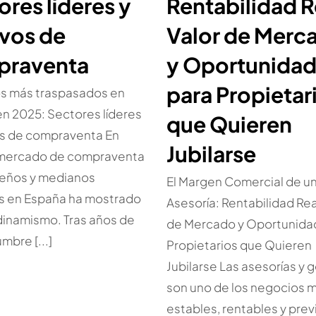
ores líderes y
Rentabilidad R
vos de
Valor de Merc
praventa
y Oportunida
para Propietar
s más traspasados en
n 2025: Sectores líderes
que Quieren
os de compraventa En
Jubilarse
 mercado de compraventa
eños y medianos
El Margen Comercial de u
s en España ha mostrado
Asesoría: Rentabilidad Rea
dinamismo. Tras años de
de Mercado y Oportunida
mbre [...]
Propietarios que Quieren
Jubilarse Las asesorías y 
son uno de los negocios 
estables, rentables y prev