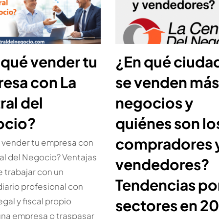
 qué vender tu
¿En qué ciuda
esa con La
se venden más
ral del
negocios y
ocio?
quiénes son lo
compradores 
 vender tu empresa con
al del Negocio? Ventajas
vendedores?
e trabajar con un
Tendencias po
iario profesional con
gal y fiscal propio
sectores en 2
una empresa o traspasar