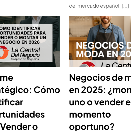
del mercado español. [...]
rme
Negocios de 
atégico: Cómo
en 2025: ¿mon
ificar
uno o vender e
tunidades
momento
 Vender o
oportuno?