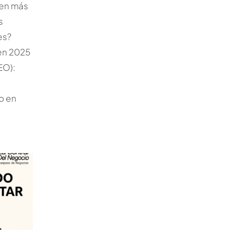
den más
s
es?
en 2025
EO):
o en