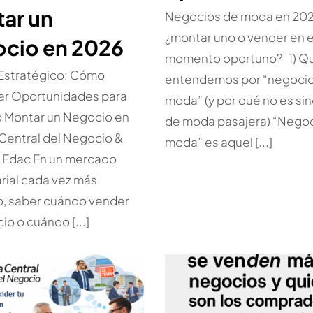
ar un
Negocios de moda en 202
¿montar uno o vender en e
cio en 2026
momento oportuno? 1) Q
 Estratégico: Cómo
entendemos por “negoci
car Oportunidades para
moda” (y por qué no es si
o Montar un Negocio en
de moda pasajera) “Nego
Central del Negocio &
moda” es aquel [...]
a Edac En un mercado
ial cada vez más
o, saber cuándo vender
io o cuándo [...]