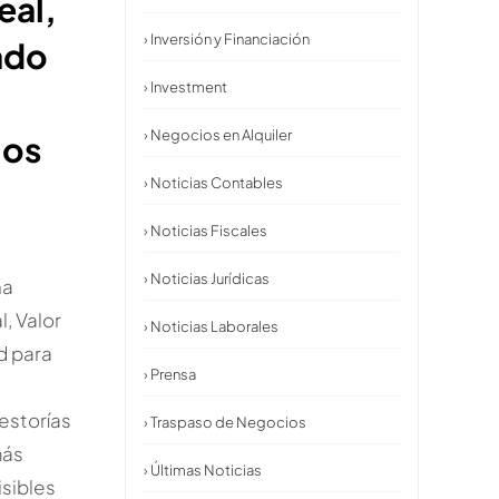
eal,
› Inversión y Financiación
ado
› Investment
d
› Negocios en Alquiler
ios
› Noticias Contables
› Noticias Fiscales
› Noticias Jurídicas
na
l, Valor
› Noticias Laborales
d para
› Prensa
gestorías
› Traspaso de Negocios
más
› Últimas Noticias
isibles