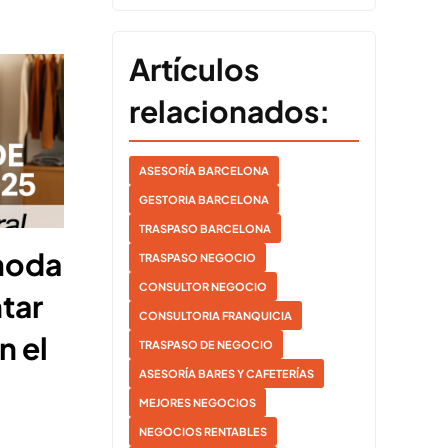
Artículos
relacionados:
ASESORÍA BARCELONA
GESTORIA BARCELONA
TRASPASO BARCELONA
moda
TRASPASO NEGOCIO
CONSULTOR NEGOCIO
tar
CONSULTORIA FRANQUICIA
n el
TRASPASO DE NEGOCIO
ASESORÍA BARES Y CAFETERÍAS
MEJORES NEGOCIOS
NEGOCIOS RENTABLES