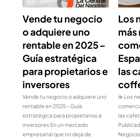
Vende tu negocio
Los 
o adquiere uno
más
rentable en 2025 –
come
Guía estratégica
Espa
para propietarios e
las c
inversores
coff
Vende tu negocio o adquiere uno
☕ Los n
rentable en 2025 – Guía
comercia
estratégica para propietarios e
las cafe
inversores En un mercado
Publicad
empresarial que no deja de
Negocio