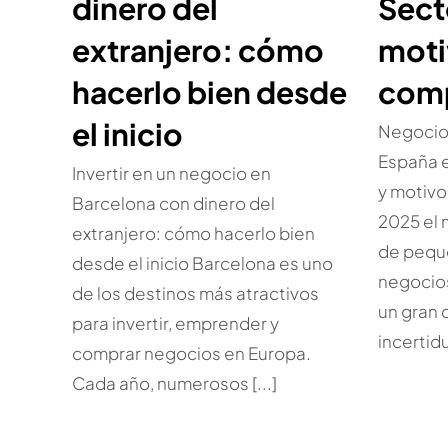
dinero del
Sect
extranjero: cómo
moti
hacerlo bien desde
com
el inicio
Negocio
España e
Invertir en un negocio en
y motiv
Barcelona con dinero del
2025 el
extranjero: cómo hacerlo bien
de pequ
desde el inicio Barcelona es uno
negocio
de los destinos más atractivos
un gran 
para invertir, emprender y
incertidu
comprar negocios en Europa.
Cada año, numerosos [...]