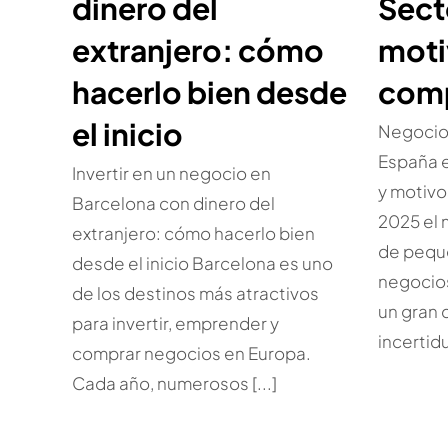
dinero del
Sect
extranjero: cómo
moti
hacerlo bien desde
com
el inicio
Negocio
España e
Invertir en un negocio en
y motiv
Barcelona con dinero del
2025 el
extranjero: cómo hacerlo bien
de pequ
desde el inicio Barcelona es uno
negocio
de los destinos más atractivos
un gran 
para invertir, emprender y
incertidu
comprar negocios en Europa.
Cada año, numerosos [...]