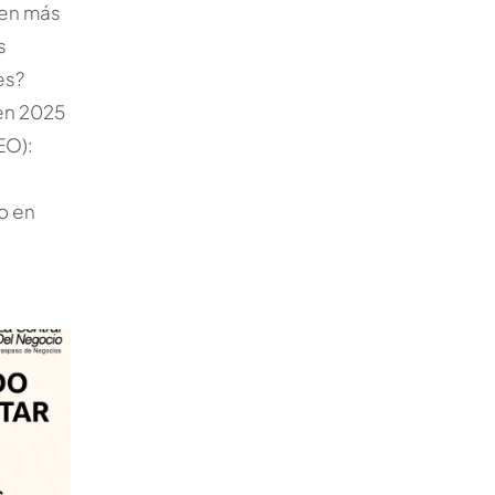
den más
s
es?
en 2025
EO):
o en