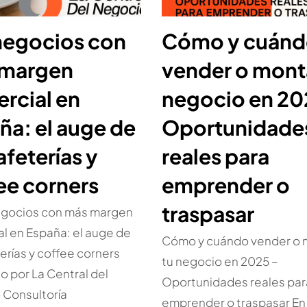
negocios con
Cómo y cuán
 margen
vender o mont
rcial en
negocio en 20
ña: el auge de
Oportunidade
afeterías y
reales para
ee corners
emprender o
traspasar
egocios con más margen
l en España: el auge de
Cómo y cuándo vender o 
terías y coffee corners
tu negocio en 2025 –
o por La Central del
Oportunidades reales par
 Consultoría
emprender o traspasar En