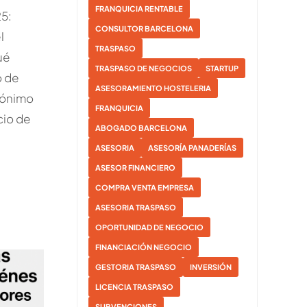
FRANQUICIA RENTABLE
5:
CONSULTOR BARCELONA
l
TRASPASO
ué
TRASPASO DE NEGOCIOS
STARTUP
o de
ASESORAMIENTO HOSTELERIA
nónimo
FRANQUICIA
cio de
ABOGADO BARCELONA
ASESORIA
ASESORÍA PANADERÍAS
ASESOR FINANCIERO
COMPRA VENTA EMPRESA
ASESORIA TRASPASO
OPORTUNIDAD DE NEGOCIO
FINANCIACIÓN NEGOCIO
GESTORIA TRASPASO
INVERSIÓN
LICENCIA TRASPASO
SUBVENCIONES