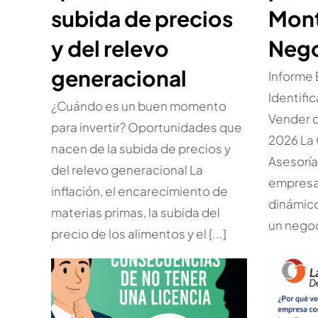
subida de precios
Mont
y del relevo
Nego
generacional
Informe
Identifi
¿Cuándo es un buen momento
Vender 
para invertir? Oportunidades que
2026 La 
nacen de la subida de precios y
Asesorí
del relevo generacional La
empresar
inflación, el encarecimiento de
dinámic
materias primas, la subida del
un negoc
precio de los alimentos y el [...]