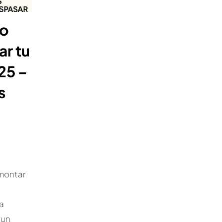
do
ar tu
25 –
s
montar
a
 un