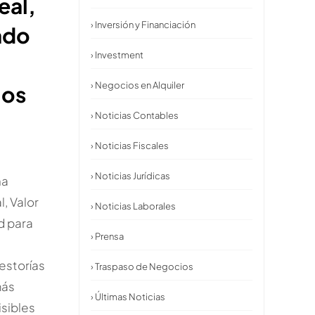
eal,
› Inversión y Financiación
ado
› Investment
d
› Negocios en Alquiler
ios
› Noticias Contables
› Noticias Fiscales
› Noticias Jurídicas
na
l, Valor
› Noticias Laborales
d para
› Prensa
gestorías
› Traspaso de Negocios
más
› Últimas Noticias
isibles