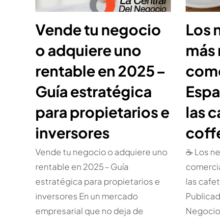
Vende tu negocio
Los 
o adquiere uno
más
rentable en 2025 –
come
Guía estratégica
Espa
para propietarios e
las c
inversores
coff
Vende tu negocio o adquiere uno
☕ Los n
rentable en 2025 – Guía
comercia
estratégica para propietarios e
las cafe
inversores En un mercado
Publicad
empresarial que no deja de
Negocio