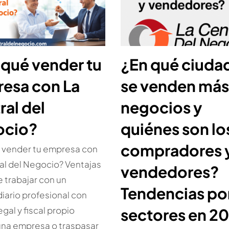
 qué vender tu
¿En qué ciuda
esa con La
se venden más
ral del
negocios y
ocio?
quiénes son lo
compradores 
 vender tu empresa con
al del Negocio? Ventajas
vendedores?
e trabajar con un
Tendencias po
iario profesional con
gal y fiscal propio
sectores en 2
una empresa o traspasar