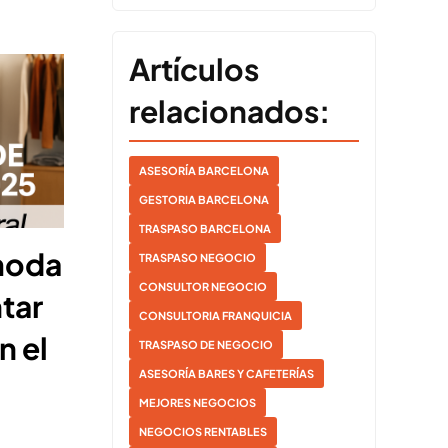
Artículos
relacionados:
ASESORÍA BARCELONA
GESTORIA BARCELONA
TRASPASO BARCELONA
moda
TRASPASO NEGOCIO
CONSULTOR NEGOCIO
tar
CONSULTORIA FRANQUICIA
n el
TRASPASO DE NEGOCIO
ASESORÍA BARES Y CAFETERÍAS
MEJORES NEGOCIOS
NEGOCIOS RENTABLES