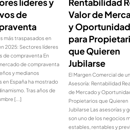
ores líderes y
Rentabilidad R
vos de
Valor de Merc
praventa
y Oportunida
para Propietar
s más traspasados en
n 2025: Sectores líderes
que Quieren
os de compraventa En
Jubilarse
 mercado de compraventa
eños y medianos
El Margen Comercial de u
s en España ha mostrado
Asesoría: Rentabilidad Rea
dinamismo. Tras años de
de Mercado y Oportunida
mbre [...]
Propietarios que Quieren
Jubilarse Las asesorías y 
son uno de los negocios 
estables, rentables y prev