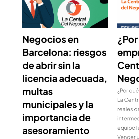
Negocios en
¿Por
Barcelona: riesgos
empr
de abrir sin la
Cent
licencia adecuada,
Neg
multas
¿Por qué
La Centr
municipales y la
reales d
importancia de
intermed
equipo le
asesoramiento
Vender 