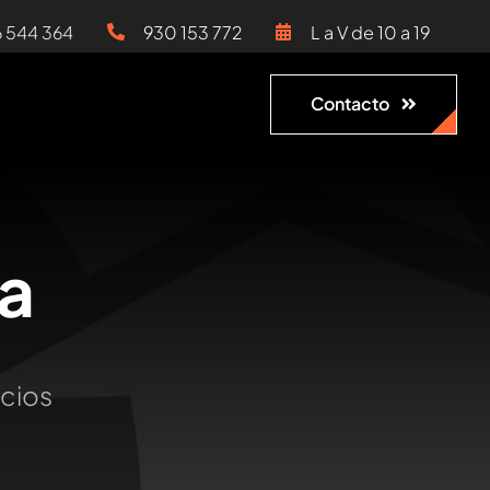
6 544 364
930 153 772
L a V de 10 a 19
Contacto
a
ocios