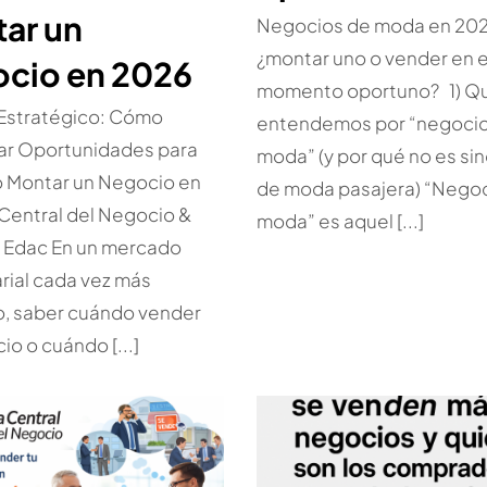
ar un
Negocios de moda en 202
¿montar uno o vender en e
cio en 2026
momento oportuno? 1) Q
 Estratégico: Cómo
entendemos por “negoci
car Oportunidades para
moda” (y por qué no es si
o Montar un Negocio en
de moda pasajera) “Nego
Central del Negocio &
moda” es aquel [...]
a Edac En un mercado
ial cada vez más
o, saber cuándo vender
io o cuándo [...]