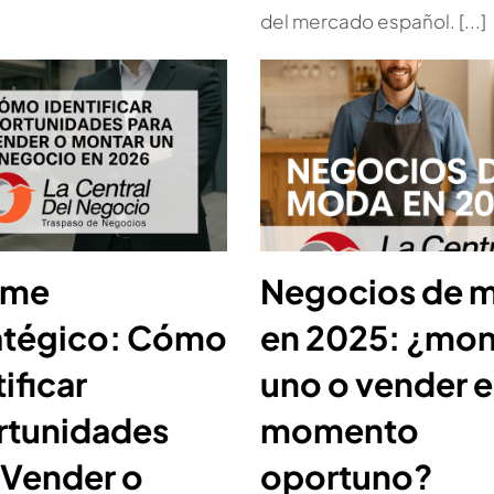
del mercado español. [...]
rme
Negocios de 
atégico: Cómo
en 2025: ¿mon
ificar
uno o vender e
tunidades
momento
 Vender o
oportuno?