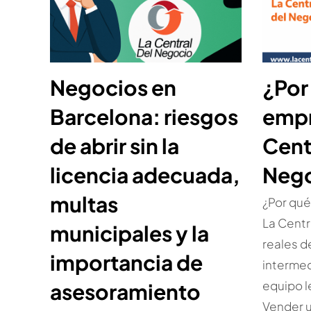
Negocios en
¿Por
Barcelona: riesgos
empr
de abrir sin la
Cent
licencia adecuada,
Neg
multas
¿Por qué
La Centr
municipales y la
reales d
importancia de
intermed
equipo le
asesoramiento
Vender 