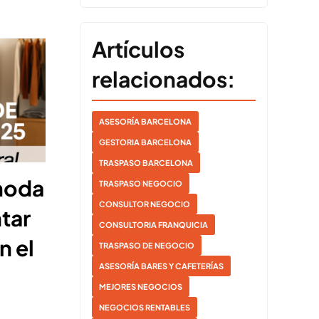
Artículos
relacionados:
ASESORÍA BARCELONA
GESTORIA BARCELONA
TRASPASO BARCELONA
moda
TRASPASO NEGOCIO
CONSULTOR NEGOCIO
tar
CONSULTORIA FRANQUICIA
n el
TRASPASO DE NEGOCIO
ASESORÍA BARES Y CAFETERÍAS
MEJORES NEGOCIOS
NEGOCIOS RENTABLES