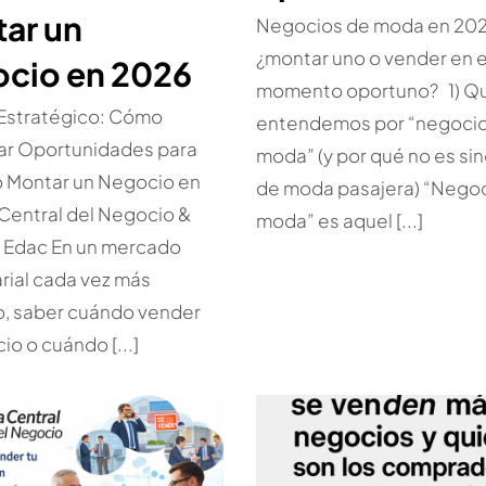
ar un
Negocios de moda en 202
¿montar uno o vender en e
cio en 2026
momento oportuno? 1) Q
 Estratégico: Cómo
entendemos por “negoci
car Oportunidades para
moda” (y por qué no es si
o Montar un Negocio en
de moda pasajera) “Nego
Central del Negocio &
moda” es aquel [...]
a Edac En un mercado
ial cada vez más
o, saber cuándo vender
io o cuándo [...]