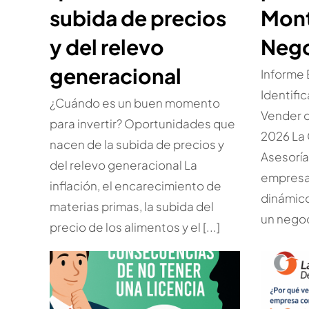
subida de precios
Mont
y del relevo
Nego
generacional
Informe
Identifi
¿Cuándo es un buen momento
Vender 
para invertir? Oportunidades que
2026 La 
nacen de la subida de precios y
Asesorí
del relevo generacional La
empresar
inflación, el encarecimiento de
dinámic
materias primas, la subida del
un negoc
precio de los alimentos y el [...]