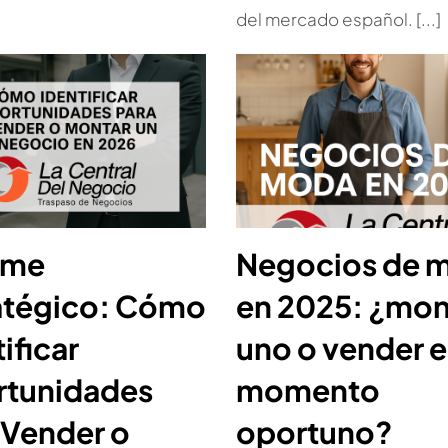
del mercado español. [...]
rme
Negocios de 
atégico: Cómo
en 2025: ¿mon
ificar
uno o vender e
tunidades
momento
 Vender o
oportuno?