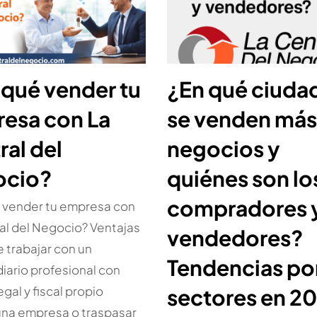
 qué vender tu
¿En qué ciuda
esa con La
se venden más
ral del
negocios y
ocio?
quiénes son lo
compradores 
 vender tu empresa con
al del Negocio? Ventajas
vendedores?
e trabajar con un
Tendencias po
iario profesional con
gal y fiscal propio
sectores en 2
una empresa o traspasar