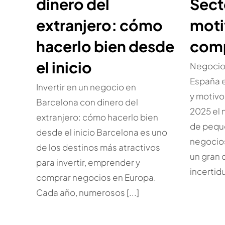
dinero del
Sect
extranjero: cómo
moti
hacerlo bien desde
com
el inicio
Negocio
España e
Invertir en un negocio en
y motiv
Barcelona con dinero del
2025 el
extranjero: cómo hacerlo bien
de pequ
desde el inicio Barcelona es uno
negocio
de los destinos más atractivos
un gran 
para invertir, emprender y
incertidu
comprar negocios en Europa.
Cada año, numerosos [...]