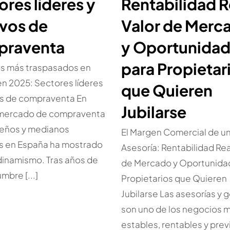
ores líderes y
Rentabilidad R
vos de
Valor de Merc
praventa
y Oportunida
para Propietar
s más traspasados en
n 2025: Sectores líderes
que Quieren
os de compraventa En
Jubilarse
 mercado de compraventa
eños y medianos
El Margen Comercial de u
s en España ha mostrado
Asesoría: Rentabilidad Rea
dinamismo. Tras años de
de Mercado y Oportunida
mbre [...]
Propietarios que Quieren
Jubilarse Las asesorías y 
son uno de los negocios 
estables, rentables y prev