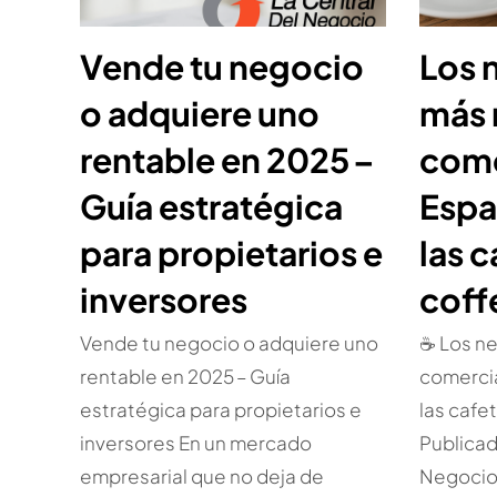
Vende tu negocio
Los 
o adquiere uno
más
rentable en 2025 –
come
Guía estratégica
Espa
para propietarios e
las c
inversores
coff
Vende tu negocio o adquiere uno
☕ Los n
rentable en 2025 – Guía
comercia
estratégica para propietarios e
las cafe
inversores En un mercado
Publicad
empresarial que no deja de
Negocio