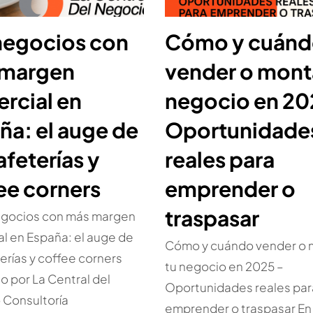
negocios con
Cómo y cuán
 margen
vender o mont
rcial en
negocio en 20
ña: el auge de
Oportunidade
afeterías y
reales para
ee corners
emprender o
traspasar
egocios con más margen
l en España: el auge de
Cómo y cuándo vender o 
terías y coffee corners
tu negocio en 2025 –
o por La Central del
Oportunidades reales par
 Consultoría
emprender o traspasar En