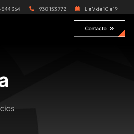
6 544 364
930 153 772
L a V de 10 a 19
Contacto
a
ocios