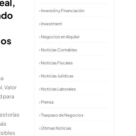
eal,
› Inversión y Financiación
ado
› Investment
d
› Negocios en Alquiler
ios
› Noticias Contables
› Noticias Fiscales
› Noticias Jurídicas
na
l, Valor
› Noticias Laborales
d para
› Prensa
gestorías
› Traspaso de Negocios
más
› Últimas Noticias
isibles