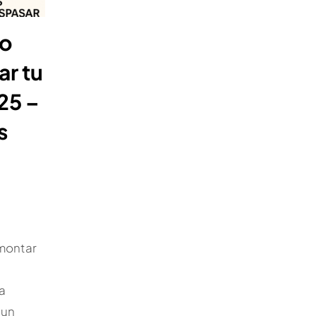
do
ar tu
25 –
s
montar
a
 un