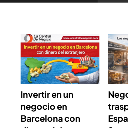
Invertir en un
Nego
negocio en
tras
Barcelona con
Espa