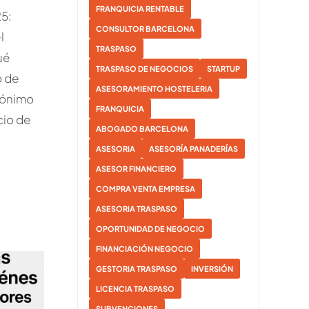
FRANQUICIA RENTABLE
5:
CONSULTOR BARCELONA
l
TRASPASO
ué
TRASPASO DE NEGOCIOS
STARTUP
o de
ASESORAMIENTO HOSTELERIA
nónimo
FRANQUICIA
cio de
ABOGADO BARCELONA
ASESORIA
ASESORÍA PANADERÍAS
ASESOR FINANCIERO
COMPRA VENTA EMPRESA
ASESORIA TRASPASO
OPORTUNIDAD DE NEGOCIO
FINANCIACIÓN NEGOCIO
GESTORIA TRASPASO
INVERSIÓN
LICENCIA TRASPASO
SUBVENCIONES