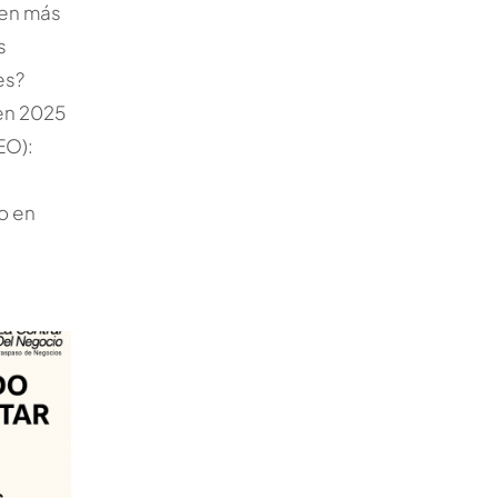
den más
s
es?
en 2025
EO):
o en