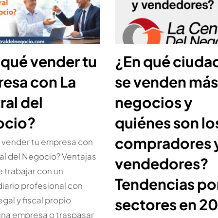
 qué vender tu
¿En qué ciuda
esa con La
se venden más
ral del
negocios y
ocio?
quiénes son lo
compradores 
 vender tu empresa con
al del Negocio? Ventajas
vendedores?
e trabajar con un
Tendencias po
iario profesional con
gal y fiscal propio
sectores en 2
una empresa o traspasar