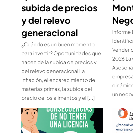
subida de precios
Mont
y del relevo
Nego
generacional
Informe
Identifi
¿Cuándo es un buen momento
Vender 
para invertir? Oportunidades que
2026 La 
nacen de la subida de precios y
Asesorí
del relevo generacional La
empresar
inflación, el encarecimiento de
dinámic
materias primas, la subida del
un negoc
precio de los alimentos y el [...]