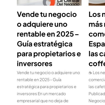
Vende tu negocio
Los 
o adquiere uno
más
rentable en 2025 –
come
Guía estratégica
Espa
para propietarios e
las c
inversores
coff
Vende tu negocio o adquiere uno
☕ Los n
rentable en 2025 – Guía
comercia
estratégica para propietarios e
las cafe
inversores En un mercado
Publicad
empresarial que no deja de
Negocio