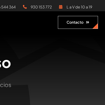
6 544 364
930 153 772
L a V de 10 a 19
Contacto
so
ocios