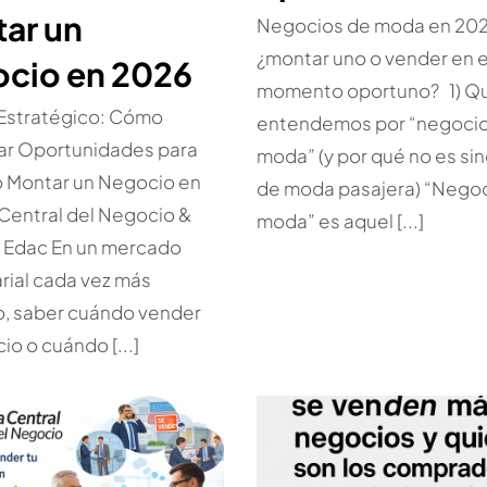
ar un
Negocios de moda en 202
¿montar uno o vender en e
cio en 2026
momento oportuno? 1) Q
 Estratégico: Cómo
entendemos por “negoci
car Oportunidades para
moda” (y por qué no es si
o Montar un Negocio en
de moda pasajera) “Nego
Central del Negocio &
moda” es aquel [...]
a Edac En un mercado
ial cada vez más
o, saber cuándo vender
io o cuándo [...]