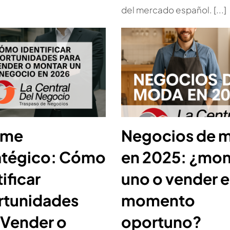
del mercado español. [...]
rme
Negocios de 
atégico: Cómo
en 2025: ¿mon
ificar
uno o vender e
tunidades
momento
 Vender o
oportuno?