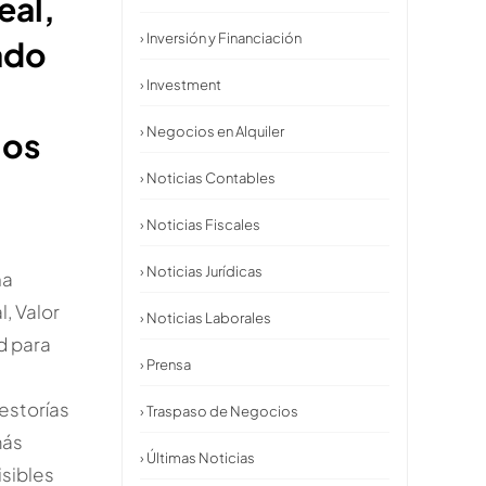
eal,
› Inversión y Financiación
ado
› Investment
d
› Negocios en Alquiler
ios
› Noticias Contables
› Noticias Fiscales
› Noticias Jurídicas
na
l, Valor
› Noticias Laborales
d para
› Prensa
gestorías
› Traspaso de Negocios
más
› Últimas Noticias
isibles