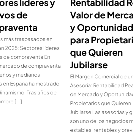
ores líderes y
Rentabilidad R
vos de
Valor de Merc
praventa
y Oportunida
para Propietar
s más traspasados en
n 2025: Sectores líderes
que Quieren
os de compraventa En
Jubilarse
 mercado de compraventa
eños y medianos
El Margen Comercial de u
s en España ha mostrado
Asesoría: Rentabilidad Rea
dinamismo. Tras años de
de Mercado y Oportunida
mbre [...]
Propietarios que Quieren
Jubilarse Las asesorías y 
son uno de los negocios 
estables, rentables y prev