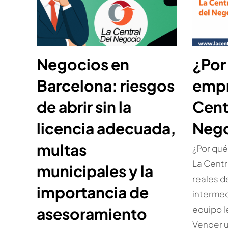
Negocios en
¿Por
Barcelona: riesgos
empr
de abrir sin la
Cent
licencia adecuada,
Neg
multas
¿Por qué
La Centr
municipales y la
reales d
importancia de
intermed
equipo le
asesoramiento
Vender 