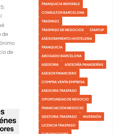
FRANQUICIA RENTABLE
5:
CONSULTOR BARCELONA
l
TRASPASO
ué
TRASPASO DE NEGOCIOS
STARTUP
o de
ASESORAMIENTO HOSTELERIA
nónimo
FRANQUICIA
cio de
ABOGADO BARCELONA
ASESORIA
ASESORÍA PANADERÍAS
ASESOR FINANCIERO
COMPRA VENTA EMPRESA
ASESORIA TRASPASO
OPORTUNIDAD DE NEGOCIO
FINANCIACIÓN NEGOCIO
GESTORIA TRASPASO
INVERSIÓN
LICENCIA TRASPASO
SUBVENCIONES