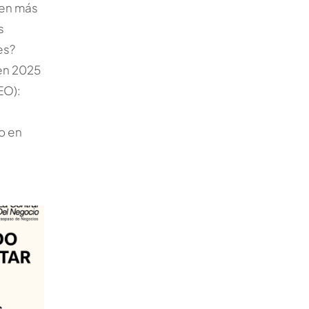
den más
s
es?
en 2025
EO):
o en