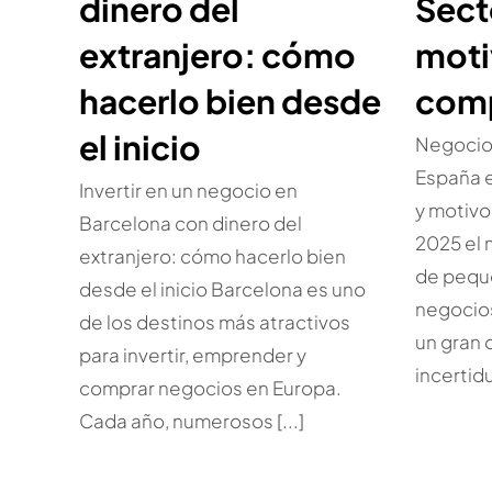
dinero del
Sect
extranjero: cómo
moti
hacerlo bien desde
com
el inicio
Negocio
España e
Invertir en un negocio en
y motiv
Barcelona con dinero del
2025 el
extranjero: cómo hacerlo bien
de pequ
desde el inicio Barcelona es uno
negocio
de los destinos más atractivos
un gran 
para invertir, emprender y
incertidu
comprar negocios en Europa.
Cada año, numerosos [...]