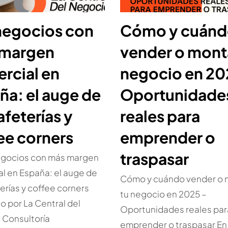
negocios con
Cómo y cuán
 margen
vender o mont
rcial en
negocio en 20
ña: el auge de
Oportunidade
afeterías y
reales para
ee corners
emprender o
traspasar
egocios con más margen
l en España: el auge de
Cómo y cuándo vender o 
terías y coffee corners
tu negocio en 2025 –
o por La Central del
Oportunidades reales par
 Consultoría
emprender o traspasar En