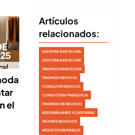
Artículos
relacionados:
ASESORÍA BARCELONA
GESTORIA BARCELONA
TRASPASO BARCELONA
moda
TRASPASO NEGOCIO
CONSULTOR NEGOCIO
tar
CONSULTORIA FRANQUICIA
n el
TRASPASO DE NEGOCIO
ASESORÍA BARES Y CAFETERÍAS
MEJORES NEGOCIOS
NEGOCIOS RENTABLES