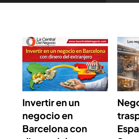
Invertir en un
Nego
negocio en
tras
Barcelona con
Espa