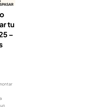
do
ar tu
25 –
s
montar
a
 un