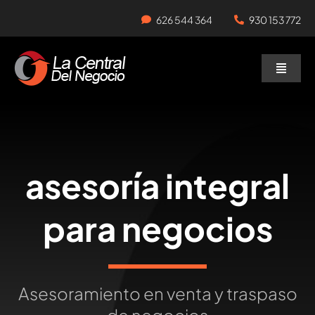
Skip
626 544 364
930 153 772
to
content
Toggle
Naviga
Negocios en Traspaso
Traspasar Negocio
asesoría integral
Servicios
para negocios
Asesoramiento en venta y traspaso
de negocios