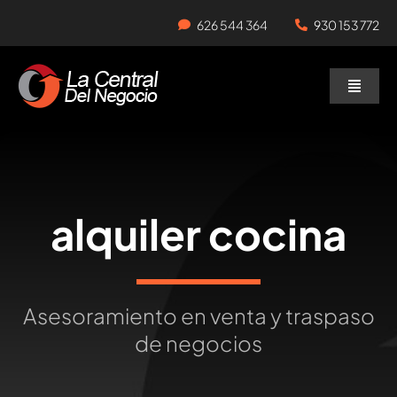
Skip
626 544 364
930 153 772
to
content
Toggle
Naviga
Negocios en Traspaso
Traspasar Negocio
alquiler cocina
Servicios
Asesoramiento en venta y traspaso
de negocios