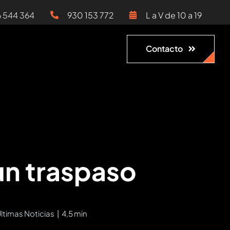
6 544 364
930 153 772
L a V de 10 a 19
Contacto
un traspaso
ltimas Noticias
|
4,5 min