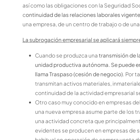
así como las obligaciones con la Seguridad Soc
c
ontinuidad de las relaciones laborales vigent
una empresa, de un centro de trabajo o de un
La subrogación empresarial se aplicará siempre
Cuando se produzca una
transmisión de l
unidad productiva autónoma. Se puede en
llama Traspaso (cesión de negocio)
. Por 
transmitan activos materiales, inmateriale
continuidad de la actividad empresarial 
Otro caso muy conocido en empresas del
una nueva empresa asume parte de los tr
una actividad concreta que principalmen
evidentes se producen en empresas de seg
habitual en operación de compra venta de