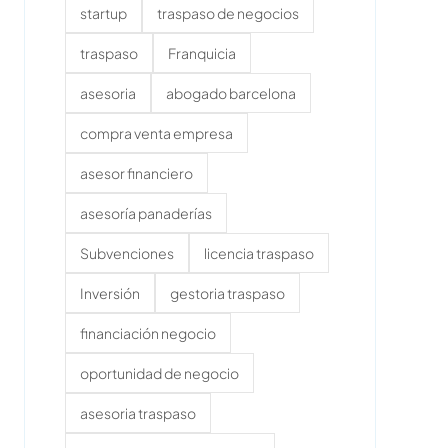
startup
traspaso de negocios
traspaso
Franquicia
asesoria
abogado barcelona
compra venta empresa
asesor financiero
asesoría panaderías
Subvenciones
licencia traspaso
Inversión
gestoria traspaso
financiación negocio
oportunidad de negocio
asesoria traspaso