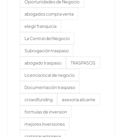
Oportunidades de Negocio
abogados compra venta
elegir franquicia
La Central del Negocio
Subrogación traspaso
abogado traspaso
TRASPASOS
Licencia local de negocio
Documentación traspaso
crowdfunding
asesoria alicante
formulas de inversion
mejores inversiones
comprar empresa