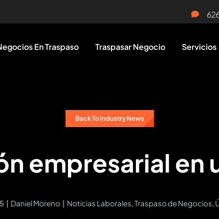
62
Negocios En Traspaso
Traspasar Negocio
Servicios
Back To Industry News
n empresarial en 
15
|
Daniel Moreno
|
Noticias Laborales
,
Traspaso de Negocios
,
Ú