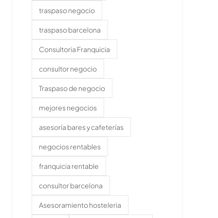
traspaso negocio
traspaso barcelona
Consultoria Franquicia
consultor negocio
Traspaso de negocio
mejores negocios
asesoría bares y cafeterías
negocios rentables
franquicia rentable
consultor barcelona
Asesoramiento hosteleria