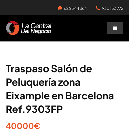
Skip
626 544 364
930 153 772
to
content
Toggle
Naviga
Negocios en Traspaso
Traspasar Negocio
Traspaso Salón de
Peluquería zona
Servicios
Eixample en Barcelona
Ref.9303FP
40000€