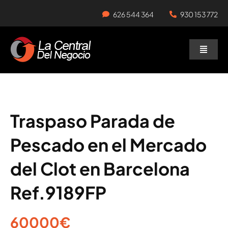
Skip
626 544 364
930 153 772
to
content
Toggle
Naviga
Negocios en Traspaso
Traspasar Negocio
Traspaso Parada de
Pescado en el Mercado
Servicios
del Clot en Barcelona
Ref.9189FP
60000€