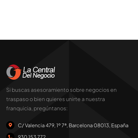
Si buscas asesoramiento sobre negocios en
traspaso o bien quieres unirte a nuestra
franquicia, pregúntanos:
C/ Valencia 479, 1º 7ª, Barcelona 08013, España
930 153 772