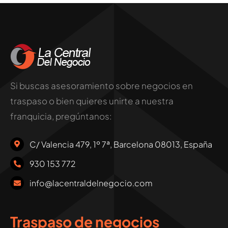
Si buscas asesoramiento sobre negocios en
traspaso o bien quieres unirte a nuestra
franquicia, pregúntanos:
C/ Valencia 479, 1º 7ª, Barcelona 08013, España
930 153 772
info@lacentraldelnegocio.com
Traspaso de negocios