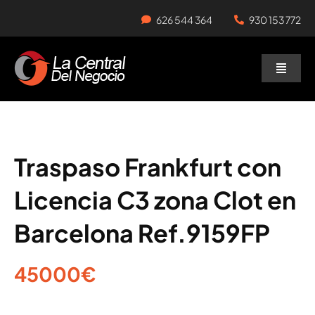
Skip
626 544 364
930 153 772
to
content
Toggle
Naviga
Negocios en Traspaso
Traspasar Negocio
Traspaso Frankfurt con
Licencia C3 zona Clot en
Servicios
Barcelona Ref.9159FP
45000€