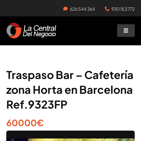
Skip
626 544 364
930 153 772
to
content
Toggle
Naviga
Negocios en Traspaso
Traspasar Negocio
Traspaso Bar – Cafetería
zona Horta en Barcelona
Servicios
Ref.9323FP
60000€