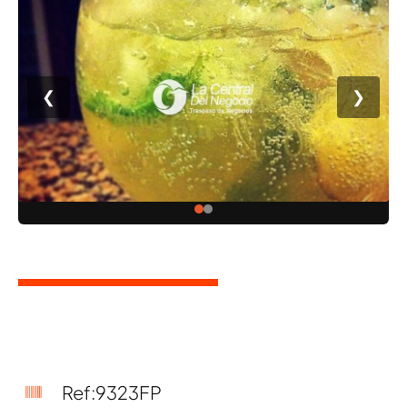
❮
❯
Ref:9323FP