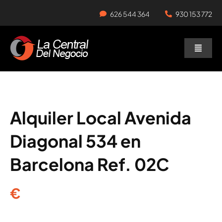
Skip
626 544 364
930 153 772
to
content
Toggle
Naviga
Negocios en Traspaso
Traspasar Negocio
Alquiler Local Avenida
Diagonal 534 en
Servicios
Barcelona Ref. 02C
€