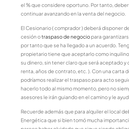
el % que considere oportuno. Por tanto, debe
continuar avanzando en la venta del negocio.
El Cesionario ( comprador ) deberá disponer del
cesión o
traspaso de negocio
para garantizars
por tanto que se ha llegado a un acuerdo. Ten
propietario tiene que aceptarlo como inquilino 
su dinero, sin tener claro que será aceptado y c
renta, años de contrato, etc. ). Con una carta d
podríamos realizar el traspaso para acto seguido
hacerlo todo al mismo momento, pero no siem
asesores le irán guiando en el camino y le ayu
Recuerde además que para alquiler el local deb
Energética que si bien tomó mucha importancia 
parece haber olvidado que sigue siendo obliga