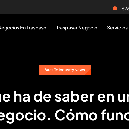
62
Negocios En Traspaso
Traspasar Negocio
Servicios
Back To Industry News
ue ha de saber en u
egocio. Cómo fun