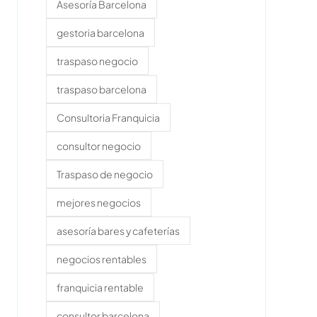
Asesoría Barcelona
gestoria barcelona
traspaso negocio
traspaso barcelona
Consultoria Franquicia
consultor negocio
Traspaso de negocio
mejores negocios
asesoría bares y cafeterías
negocios rentables
franquicia rentable
consultor barcelona