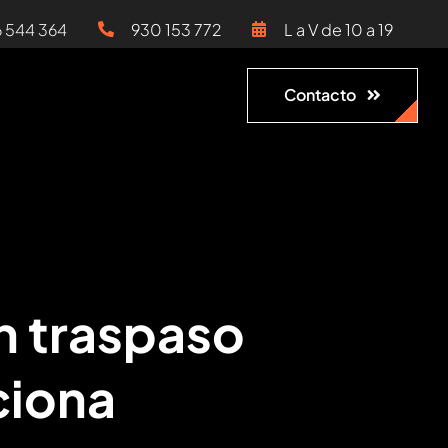
6 544 364
930 153 772
L a V de 10 a 19
Contacto
n traspaso
ciona