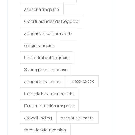
asesoria traspaso
Oportunidades de Negocio
abogados compra venta
elegir franquicia
La Central del Negocio
Subrogación traspaso
abogado traspaso
TRASPASOS
Licencia local de negocio
Documentación traspaso
crowdfunding
asesoria alicante
formulas de inversion