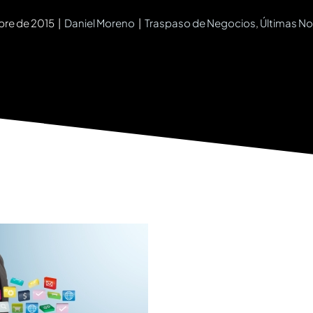
bre de 2015
|
Daniel Moreno
|
Traspaso de Negocios
,
Últimas No