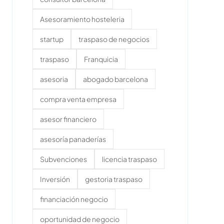
Asesoramiento hosteleria
startup
traspaso de negocios
traspaso
Franquicia
asesoria
abogado barcelona
compra venta empresa
asesor financiero
asesoría panaderías
Subvenciones
licencia traspaso
Inversión
gestoria traspaso
financiación negocio
oportunidad de negocio