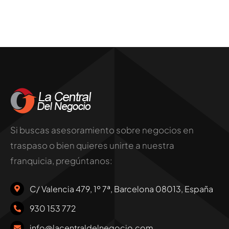
Si buscas asesoramiento sobre negocios en
traspaso o bien quieres unirte a nuestra
franquicia, pregúntanos:
C/ Valencia 479, 1º 7ª, Barcelona 08013, España
930 153 772
info@lacentraldelnegocio.com