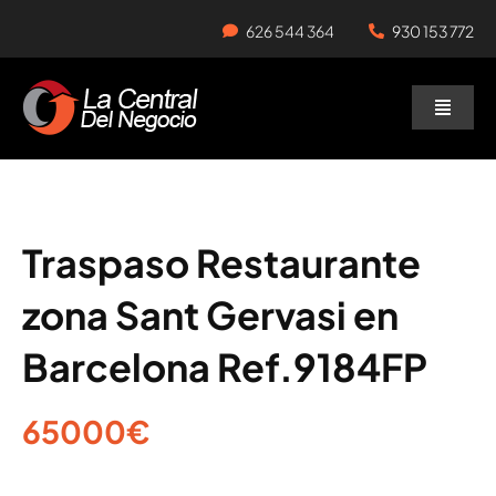
Skip
626 544 364
930 153 772
to
content
Toggle
Naviga
Negocios en Traspaso
Traspasar Negocio
Traspaso Restaurante
zona Sant Gervasi en
Servicios
Barcelona Ref.9184FP
65000€